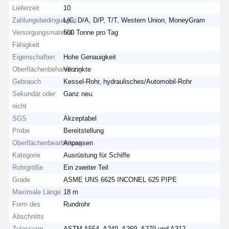
Lieferzeit
10
Zahlungsbedingungen
L/C, D/A, D/P, T/T, Western Union, MoneyGram
Versorgungsmaterial-
500 Tonne pro Tag
Fähigkeit
Eigenschaften
Hohe Genauigkeit
Oberflächenbehandlung
Verzinkte
Gebrauch
Kessel-Rohr, hydraulisches/Automobil-Rohr
Sekundär oder
Ganz neu.
nicht
SGS
Akzeptabel
Probe
Bereitstellung
Oberflächenbearbeitung
Anpassen
Kategorie
Ausrüstung für Schiffe
Rohrgröße
Ein zweiter Teil
Grade
ASME UNS 6625 INCONEL 625 PIPE
Maximale Länge
18 m
Form des
Rundrohr
Abschnitts
Zulassung
ASTM A554, A249, A269, A270 und A312