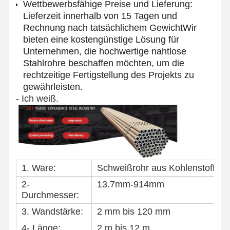
Wettbewerbsfähige Preise und Lieferung:
Lieferzeit innerhalb von 15 Tagen und
Rechnung nach tatsächlichem GewichtWir
Qualitätskont
Kontakt
Nachrichten
Rolle
bieten eine kostengünstige Lösung für
Unternehmen, die hochwertige nahtlose
Stahlrohre beschaffen möchten, um die
Geschweißte Stahlrohre
rechtzeitige Fertigstellung des Projekts zu
gewährleisten.
Nahtlose Stahlrohre
- Ich weiß.
Rohre aus Edelstahl
Rohre aus Präzisionsstahl
mit einem Durchmesser von mehr als 20 mm
1. Ware:
Schweißrohr aus Kohlenstoffsta
Warm gewalzte Spulen
2-
13.7mm-914mm
Durchmesser:
Kaltgewalzte Spulen
3. Wandstärke:
2 mm bis 120 mm
mit einer Breite von nicht mehr als 15 mm
4- Länge:
2 m bis 12 m