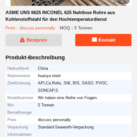
2/5
ASME UNS 6625 INCONEL 625 Nahtlose Rohre aus
Kohlenstoffstahl für den Hochtemperaturdienst
Preis：discuss personally
MOQ：5 Tonnen
Bestpreis
Kontakt
Produkt-Beschreibung
Herkunftsort
China
Markenname
huanya steel
Zertifizierung
API,Ce,Rohs, SNI, BIS, SASO, PVOC,
SONCAP,S
Modellnummer
Wir haben eine Reihe von Fragen.
Min
5 Tonnen
Bestellmenge
Preis
discuss personally
Verpackung
Standard-Seaworth-Verpackung
Informationen