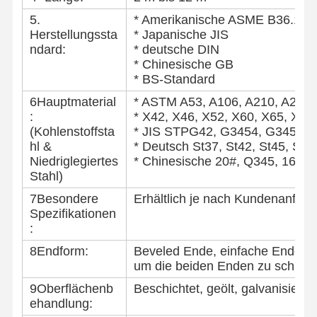
Spulen aus Edelstahl
5.
* Amerikanische ASME B36.10M
Herstellungssta
* Japanische JIS
Aluminiumstangen und -spulen
ndard:
* deutsche DIN
* Chinesische GB
Kupferstreifen und Kupferstangen
* BS-Standard
Zinkbarren
6Hauptmaterial
* ASTM A53, A106, A210, A252,
:
* X42, X46, X52, X60, X65, X70 
Blei-Ingots und Blei-Platten
(Kohlenstoffsta
* JIS STPG42, G3454, G3456 u
hl &
* Deutsch St37, St42, St45, St
Niedriglegiertes
* Chinesische 20#, Q345, 16Mn
Stahl)
7Besondere
Erhältlich je nach Kundenanfor
Spezifikationen
:
8Endform:
Beveled Ende, einfache Ende, la
um die beiden Enden zu schütz
9Oberflächenb
Beschichtet, geölt, galvanisiert,
ehandlung: