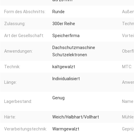
Form des Abschnitts:
Runde
Außen
Zulassung:
300er Reihe
Techn
Art der Gesellschaft:
Speicherfirma
Vorteil
Dachschutzmaschine
Anwendungen:
Oberf
Schutzelektronen
Technik:
kaltgewalzt
MTC:
Individualisiert
Länge:
Anwen
Genug
Lagerbestand:
Name 
Härte:
Weich/Halbhart/Vollhart
Mühle
Verarbeitungstechnik:
Warmgewalzt
Geprüf