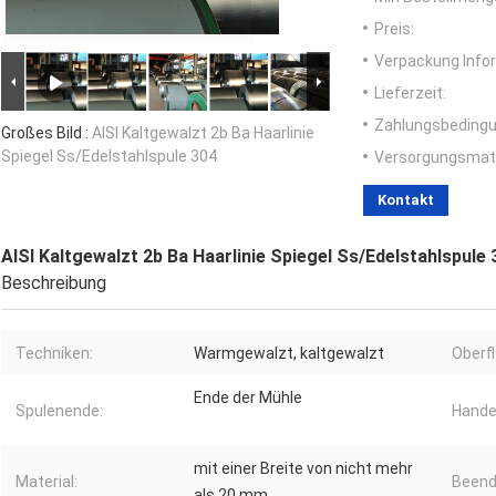
Preis:
Verpackung Info
Lieferzeit:
Zahlungsbedingu
Großes Bild :
AISI Kaltgewalzt 2b Ba Haarlinie
Spiegel Ss/Edelstahlspule 304
Versorgungsmater
Kontakt
AISI Kaltgewalzt 2b Ba Haarlinie Spiegel Ss/Edelstahlspule 
Beschreibung
Techniken:
Warmgewalzt, kaltgewalzt
Oberf
Ende der Mühle
Spulenende:
Handel
mit einer Breite von nicht mehr
Material:
Beende
als 20 mm