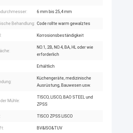
durchmesser:
6 mm bis 25,4 mm
ische Behandlung:
Code rollte warm gewalztes
:
Korrosionsbeständigkeit
NO.1, 2B, NO.4, BA, HL oder wie
läche:
erforderlich
Erhältlich
Küchengeräte, medizinische
dung:
Ausrüstung, Bauwesen usw.
TISCO, LISCO, BAO STEEL und
der Mühle:
ZPSS
:
TISCO ZPSS LISCO
t:
BV&ISO&TUV