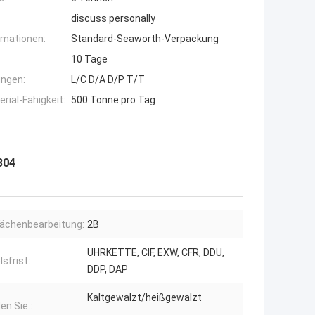
discuss personally
rmationen:
Standard-Seaworth-Verpackung
10 Tage
ngen:
L/C D/A D/P T/T
ial-Fähigkeit:
500 Tonne pro Tag
304
lächenbearbeitung:
2B
UHRKETTE, CIF, EXW, CFR, DDU,
sfrist:
DDP, DAP
Kaltgewalzt/heißgewalzt
n Sie.: