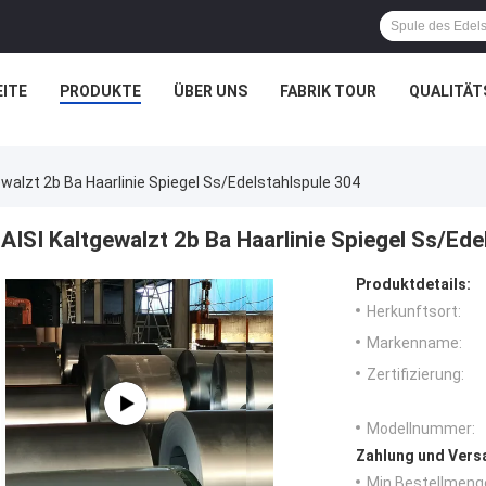
ITE
PRODUKTE
ÜBER UNS
FABRIK TOUR
QUALITÄT
ewalzt 2b Ba Haarlinie Spiegel Ss/Edelstahlspule 304
AISI Kaltgewalzt 2b Ba Haarlinie Spiegel Ss/Ede
Produktdetails:
Herkunftsort:
Markenname:
Zertifizierung:
Modellnummer:
Zahlung und Vers
Min Bestellmeng