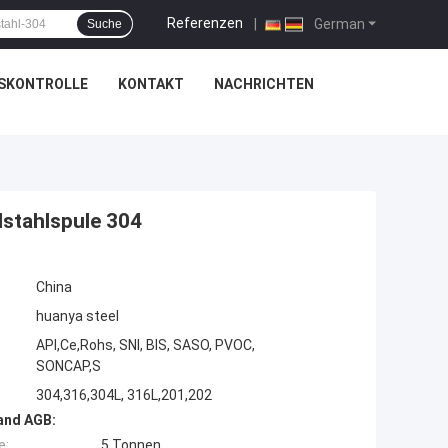
Referenzen
|
German
Suche
SKONTROLLE
KONTAKT
NACHRICHTEN
lstahlspule 304
China
huanya steel
API,Ce,Rohs, SNI, BIS, SASO, PVOC,
SONCAP,S
304,316,304L, 316L,201,202
and AGB:
e:
5 Tonnen