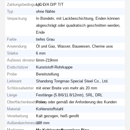
Zahlungsbedingungen
L/C D/A D/P T/T
Typ
ohne Nähte
Verpackung
In Bündeln, mit Lackbeschichtung, Enden können
abgeschrägt oder quadratisch geschnitten werden,
Ende
Farbe
tiefes Grau
Anwendung
Öl und Gas, Wasser, Bauwesen, Chemie usw.
Stärke
6 mm
Äußeres dimeter
6mm-219mm
Endschützer
Kunststoff-Rohrkappe
Probe
Bereitstellung
Lieferant
Shandong Tongmao Special Steel Co., Ltd.
Schlüsselwörter
mit einer Breite von mehr als 20 mm
Länge
Festlänge (5.8/6/11.8/12mtr), SRL, DRL
Oberflächenbearbeitung
Polier- oder gemäß der Anforderung des Kunden
Material
Kohlenstoffstahl
Verarbeitung
Kalt gezogen, heiß gerollt
Außendurchmesser
108 mm
Markieren:
,