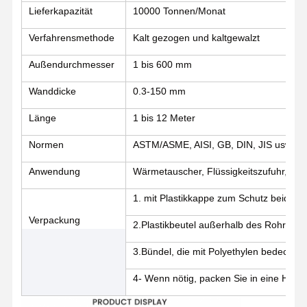
Lieferkapazität
10000 Tonnen/Monat
Verfahrensmethode
Kalt gezogen und kaltgewalzt
Qualitätskont
Kontakt
Nachrichten
Rolle
Außendurchmesser
1 bis 600 mm
Geschweißte Stahlrohre
Wanddicke
0.3-150 mm
Nahtlose Stahlrohre
Länge
1 bis 12 Meter
Normen
ASTM/ASME, AISI, GB, DIN, JIS usw.
Rohre aus Edelstahl
Anwendung
Wärmetauscher, Flüssigkeitszufuhr, Stru
Rohre aus Präzisionsstahl
1. mit Plastikkappe zum Schutz beider 
mit einem Durchmesser von mehr als 20 mm
Verpackung
2.Plastikbeutel außerhalb des Rohres ei
Warm gewalzte Spulen
3.Bündel, die mit Polyethylen bedeckt u
Kaltgewalzte Spulen
4- Wenn nötig, packen Sie in eine Holzki
mit einer Breite von nicht mehr als 15 mm