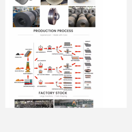
Spulen aus Edelstahl
Aluminiumstangen und -spulen
Kupferstreifen und Kupferstangen
Zinkbarren
Blei-Ingots und Blei-Platten