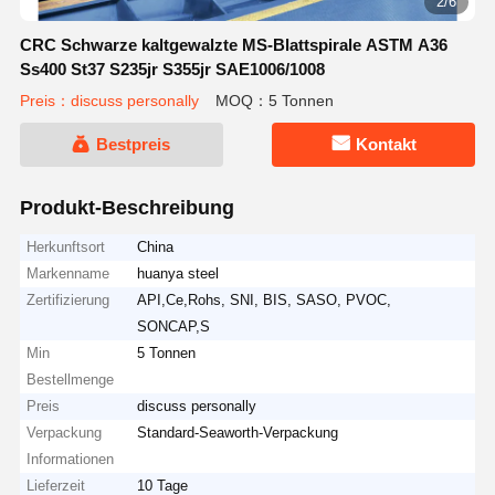
2/6
CRC Schwarze kaltgewalzte MS-Blattspirale ASTM A36
Ss400 St37 S235jr S355jr SAE1006/1008
Preis：discuss personally
MOQ：5 Tonnen
Bestpreis
Kontakt
Produkt-Beschreibung
Herkunftsort
China
Markenname
huanya steel
Zertifizierung
API,Ce,Rohs, SNI, BIS, SASO, PVOC,
SONCAP,S
Min
5 Tonnen
Bestellmenge
Preis
discuss personally
Verpackung
Standard-Seaworth-Verpackung
Informationen
Lieferzeit
10 Tage