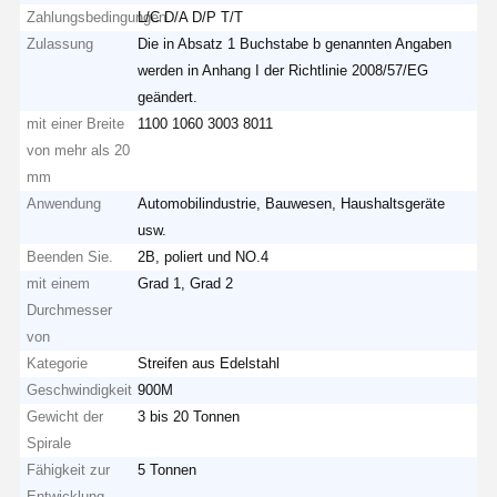
Zahlungsbedingungen
L/C D/A D/P T/T
Zulassung
Die in Absatz 1 Buchstabe b genannten Angaben
werden in Anhang I der Richtlinie 2008/57/EG
geändert.
mit einer Breite
1100 1060 3003 8011
von mehr als 20
mm
Anwendung
Automobilindustrie, Bauwesen, Haushaltsgeräte
usw.
Beenden Sie.
2B, poliert und NO.4
mit einem
Grad 1, Grad 2
Durchmesser
von
Kategorie
Streifen aus Edelstahl
Geschwindigkeit
900M
Gewicht der
3 bis 20 Tonnen
Spirale
Fähigkeit zur
5 Tonnen
Entwicklung