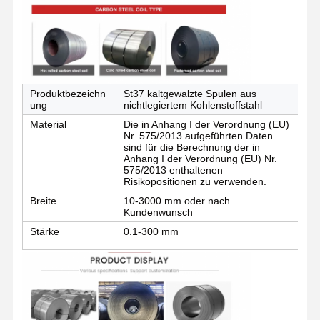
Qualitätskont
Kontakt
Nachrichten
Rolle
Geschweißte Stahlrohre
Produktbezeichn
St37 kaltgewalzte Spulen aus
Ob
ung
nichtlegiertem Kohlenstoffstahl
Nahtlose Stahlrohre
Material
Die in Anhang I der Verordnung (EU)
Ver
Nr. 575/2013 aufgeführten Daten
gsd
sind für die Berechnung der in
Rohre aus Edelstahl
Anhang I der Verordnung (EU) Nr.
575/2013 enthaltenen
Rohre aus Präzisionsstahl
Risikopositionen zu verwenden.
Breite
10-3000 mm oder nach
Ka
mit einem Durchmesser von mehr als 20 mm
Kundenwunsch
Stärke
0.1-300 mm
Te
Warm gewalzte Spulen
Kaltgewalzte Spulen
mit einer Breite von nicht mehr als 15 mm