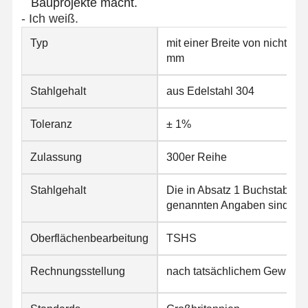
Bauprojekte macht.
- Ich weiß.
Qualitätskont
Kontakt
Nachrichten
Typ
mit einer Breite von nicht me
Rolle
mm
Geschweißte Stahlrohre
Stahlgehalt
aus Edelstahl 304
Nahtlose Stahlrohre
Toleranz
± 1%
Rohre aus Edelstahl
Zulassung
300er Reihe
Rohre aus Präzisionsstahl
Stahlgehalt
Die in Absatz 1 Buchstabe a
mit einem Durchmesser von mehr als 20 mm
genannten Angaben sind zu 
Warm gewalzte Spulen
Oberflächenbearbeitung
TSHS
Kaltgewalzte Spulen
Rechnungsstellung
nach tatsächlichem Gewicht
mit einer Breite von nicht mehr als 15 mm