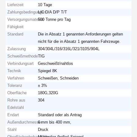
Lieferzeit
10 Tage
Zahlungsbedingungen
L/C D/A D/P T/T
Versorgungsmaterial-
500 Tonne pro Tag
Fähigkeit
Standard
Die in Absatz 1 genannten Anforderungen gelten
nicht für die in Absatz 1 genannten Fahrzeuge.
Zulassung
304/304L/316/316L/321/310S/904L
Schweißmethode
TIG
Verbindungsart
Geschweißt/nahtlos
Technik
Spiegel 8K
Verfahren
Schweißen, Schneiden
Toleranz
± 3%
Oberfläche
180G,320G
Rohre aus
304
Edelstahl
Endart
Standard oder als Antrag
Außendurchmesser
6 mm bis 400 mm,
Stahl
Druck
Oberflächenbehandlung
Mühlpolier (heller) Spiegel