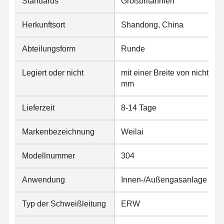
Standards
Großbritannien
Spulen aus Edelstahl
Herkunftsort
Shandong, China
Aluminiumstangen und -spulen
Abteilungsform
Runde
Kupferstreifen und Kupferstangen
Zinkbarren
Legiert oder nicht
mit einer Breite von nicht me
mm
Blei-Ingots und Blei-Platten
Lieferzeit
8-14 Tage
Markenbezeichnung
Weilai
Modellnummer
304
Anwendung
Innen-/Außengasanlage
Typ der Schweißleitung
ERW