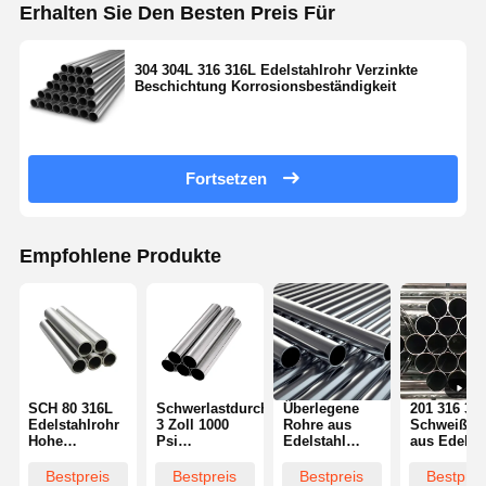
Erhalten Sie Den Besten Preis Für
304 304L 316 316L Edelstahlrohr Verzinkte
Beschichtung Korrosionsbeständigkeit
Fortsetzen
Empfohlene Produkte
SCH 80 316L
Schwerlastdurchmesser
Überlegene
201 316 30
Edelstahlrohr
3 Zoll 1000
Rohre aus
Schweißro
Hohe
Psi
Edelstahl
aus Edelst
Korrosionsbeständigkeit
Edelstahlrohr
Multifunktionalität
Standard-
für Industrie
Exzellenz
Bestpreis
Bestpreis
Bestpreis
Bestprei