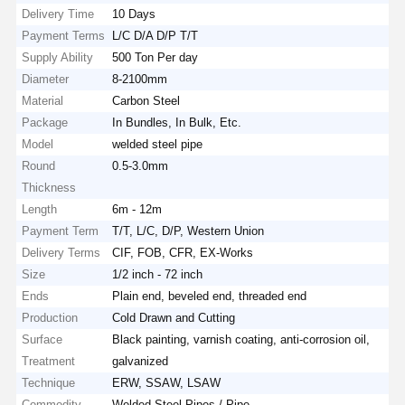
Delivery Time
10 Days
Payment Terms
L/C D/A D/P T/T
Supply Ability
500 Ton Per day
Diameter
8-2100mm
Material
Carbon Steel
Package
In Bundles, In Bulk, Etc.
Model
welded steel pipe
Round
0.5-3.0mm
Thickness
Length
6m - 12m
Payment Term
T/T, L/C, D/P, Western Union
Delivery Terms
CIF, FOB, CFR, EX-Works
Size
1/2 inch - 72 inch
Ends
Plain end, beveled end, threaded end
Production
Cold Drawn and Cutting
Surface
Black painting, varnish coating, anti-corrosion oil,
Treatment
galvanized
Technique
ERW, SSAW, LSAW
Commodity
Welded Steel Pipes / Pipe