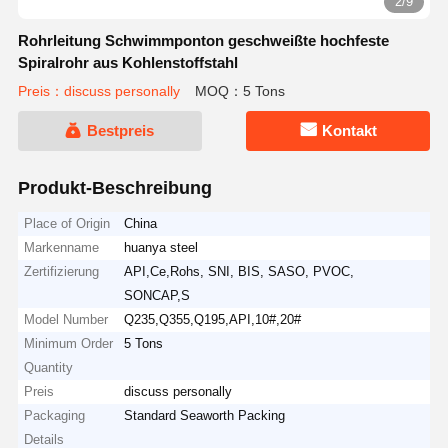
2/9
Rohrleitung Schwimmponton geschweißte hochfeste
Spiralrohr aus Kohlenstoffstahl
Preis：discuss personally
MOQ：5 Tons
Bestpreis
Kontakt
Produkt-Beschreibung
Place of Origin
China
Markenname
huanya steel
Zertifizierung
API,Ce,Rohs, SNI, BIS, SASO, PVOC,
SONCAP,S
Model Number
Q235,Q355,Q195,API,10#,20#
Minimum Order
5 Tons
Quantity
Preis
discuss personally
Packaging
Standard Seaworth Packing
Details