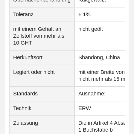
Spulen aus Edelstahl
Toleranz
± 1%
Aluminiumstangen und -spulen
mit einem Gehalt an
nicht geölt
Kupferstreifen und Kupferstangen
Zellstoff von mehr als
10 GHT
Zinkbarren
Blei-Ingots und Blei-Platten
Herkunftsort
Shandong, China
Legiert oder nicht
mit einer Breite von
nicht mehr als 15 mm
Standards
Ausnahme:
Technik
ERW
Zulassung
Die in Artikel 4 Absatz
1 Buchstabe b