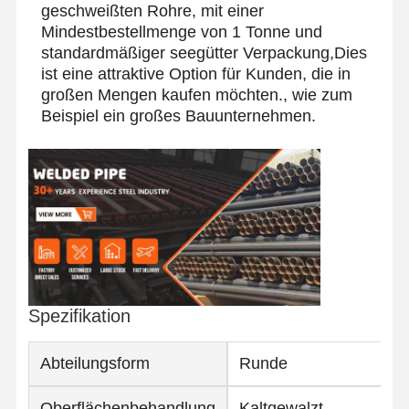
geschweißten Rohre, mit einer
Mindestbestellmenge von 1 Tonne und
standardmäßiger seegütter Verpackung,Dies
Qualitätskont
Kontakt
Nachrichten
Rolle
ist eine attraktive Option für Kunden, die in
großen Mengen kaufen möchten., wie zum
Beispiel ein großes Bauunternehmen.
Geschweißte Stahlrohre
Nahtlose Stahlrohre
Rohre aus Edelstahl
Rohre aus Präzisionsstahl
mit einem Durchmesser von mehr als 20 mm
Warm gewalzte Spulen
Spezifikation
Kaltgewalzte Spulen
Abteilungsform
Runde
mit einer Breite von nicht mehr als 15 mm
Oberflächenbehandlung
Kaltgewalzt