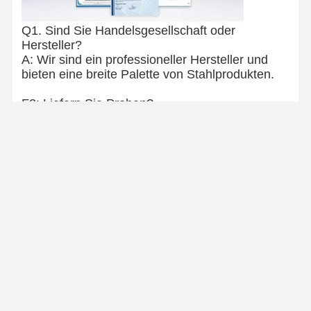
Q1. Sind Sie Handelsgesellschaft oder
Hersteller?
A: Wir sind ein professioneller Hersteller und
bieten eine breite Palette von Stahlprodukten.
F2: Liefern Sie Proben?
A: Ja, wir liefern Proben. Die Kurierfracht wird
auf Kundenkonto übernommen.
Q3. Was ist mit den Zahlungsbedingungen?
A: Wir akzeptieren verschiedene
Zahlungsbedingungen wie T/T, L/C, Bargeld,
Western Union, Online-Bezahlung usw.
Q4. Wie sieht es mit der Lieferzeit aus?
A: Normalerweise dauert es 7-15 Tage, seit der
Bestellbestätigung.
Q5. Könnten Sie unsere Anfrage anpassen?
A: Ja, sagen Sie uns einfach Ihre