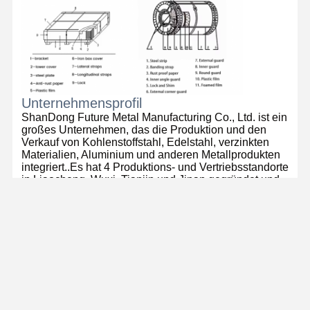
Unternehmensprofil
ShanDong Future Metal Manufacturing Co., Ltd. ist ein
großes Unternehmen, das die Produktion und den
Verkauf von Kohlenstoffstahl, Edelstahl, verzinkten
Materialien, Aluminium und anderen Metallprodukten
integriert..Es hat 4 Produktions- und Vertriebsstandorte
in Liaocheng, Wuxi, Tianjin und Jinan gegründet und
mit 4 Stahlrohrherstellern zusammengearbeitet, um
mehr als 100 Produktionslinien zu haben.4 national
anerkannte LaboratorienDie Produkte werden in mehr
als 50 Länder und Regionen in Nordamerika
exportiert.Südamerika, Europa, Afrika, Ozeanien, der
Nahe Osten, Südostasien und so weiter.
Häufig gestellte Fragen
1
- Was ist dein Vorteil?