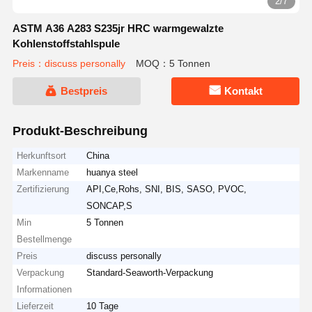
2/7
ASTM A36 A283 S235jr HRC warmgewalzte
Kohlenstoffstahlspule
Preis：discuss personally
MOQ：5 Tonnen
Bestpreis
Kontakt
Produkt-Beschreibung
Herkunftsort
China
Markenname
huanya steel
Zertifizierung
API,Ce,Rohs, SNI, BIS, SASO, PVOC,
SONCAP,S
Min
5 Tonnen
Bestellmenge
Preis
discuss personally
Verpackung
Standard-Seaworth-Verpackung
Informationen
Lieferzeit
10 Tage