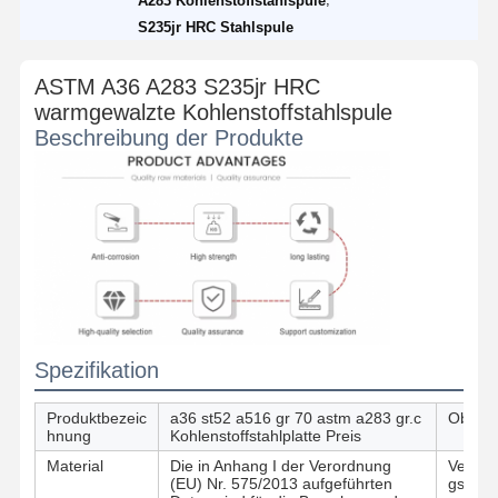
A283 Kohlenstoffstahlspule
S235jr HRC Stahlspule
ASTM A36 A283 S235jr HRC
warmgewalzte Kohlenstoffstahlspule
Beschreibung der Produkte
Spezifikation
Produktbezeic
a36 st52 a516 gr 70 astm a283 gr.c
Oberfl
hnung
Kohlenstoffstahlplatte Preis
Material
Die in Anhang I der Verordnung
Verarb
(EU) Nr. 575/2013 aufgeführten
gsdien