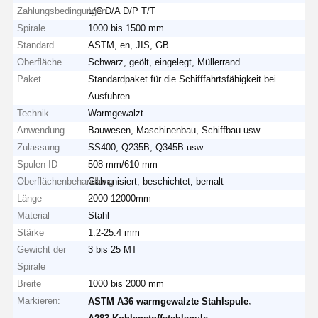
Zahlungsbedingungen
L/C D/A D/P T/T
Spirale
1000 bis 1500 mm
Standard
ASTM, en, JIS, GB
Oberfläche
Schwarz, geölt, eingelegt, Müllerrand
Paket
Standardpaket für die Schifffahrtsfähigkeit bei
Ausfuhren
Technik
Warmgewalzt
Anwendung
Bauwesen, Maschinenbau, Schiffbau usw.
Zulassung
SS400, Q235B, Q345B usw.
Spulen-ID
508 mm/610 mm
Oberflächenbehandlung
Galvanisiert, beschichtet, bemalt
Länge
2000-12000mm
Material
Stahl
Stärke
1.2-25.4 mm
Gewicht der
3 bis 25 MT
Spirale
Breite
1000 bis 2000 mm
Markieren:
,
ASTM A36 warmgewalzte Stahlspule
,