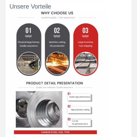
Unsere Vorteile
Qualitätskont
Kontakt
Nachrichten
Rolle
Geschweißte Stahlrohre
Nahtlose Stahlrohre
Rohre aus Edelstahl
Rohre aus Präzisionsstahl
mit einem Durchmesser von mehr als 20 mm
Warm gewalzte Spulen
Kaltgewalzte Spulen
mit einer Breite von nicht mehr als 15 mm