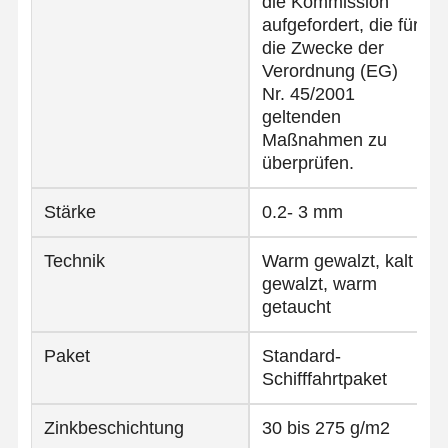
die Kommission
aufgefordert, die für
die Zwecke der
Qualitätskont
Kontakt
Nachrichten
Verordnung (EG)
Rolle
Nr. 45/2001
geltenden
Geschweißte Stahlrohre
Maßnahmen zu
überprüfen.
Nahtlose Stahlrohre
Stärke
0.2- 3 mm
Rohre aus Edelstahl
Rohre aus Präzisionsstahl
Technik
Warm gewalzt, kalt
gewalzt, warm
mit einem Durchmesser von mehr als 20 mm
getaucht
Warm gewalzte Spulen
Paket
Standard-
Schifffahrtpaket
Kaltgewalzte Spulen
mit einer Breite von nicht mehr als 15 mm
Zinkbeschichtung
30 bis 275 g/m2