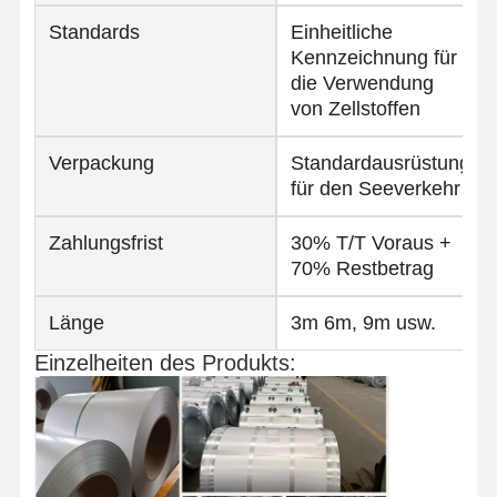
Spulen aus Edelstahl
Standards
Einheitliche
Kennzeichnung für
Aluminiumstangen und -spulen
die Verwendung
von Zellstoffen
Kupferstreifen und Kupferstangen
Zinkbarren
Verpackung
Standardausrüstung
für den Seeverkehr
Blei-Ingots und Blei-Platten
Zahlungsfrist
30% T/T Voraus +
70% Restbetrag
Länge
3m 6m, 9m usw.
Einzelheiten des Produkts: