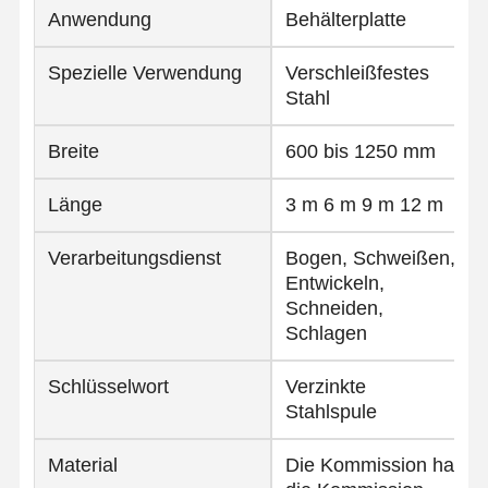
Anwendung
Behälterplatte
Spezielle Verwendung
Verschleißfestes
Stahl
Breite
600 bis 1250 mm
Länge
3 m 6 m 9 m 12 m
Verarbeitungsdienst
Bogen, Schweißen,
Entwickeln,
Schneiden,
Schlagen
Schlüsselwort
Verzinkte
Stahlspule
Startseite
Produkte
Über Uns
Fabrik Tour
Material
Die Kommission hat