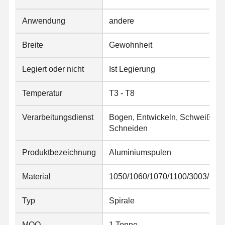
Anwendung
andere
Qualitätskont
Kontakt
Nachrichten
Rolle
Breite
Gewohnheit
Geschweißte Stahlrohre
Legiert oder nicht
Ist Legierung
Nahtlose Stahlrohre
Temperatur
T3 - T8
Rohre aus Edelstahl
Verarbeitungsdienst
Bogen, Entwickeln, Schweißen, 
Rohre aus Präzisionsstahl
Schneiden
mit einem Durchmesser von mehr als 20 mm
Produktbezeichnung
Aluminiumspulen
Warm gewalzte Spulen
Material
1050/1060/1070/1100/3003/505
Kaltgewalzte Spulen
Typ
Spirale
mit einer Breite von nicht mehr als 15 mm
MOQ
1 Tonne