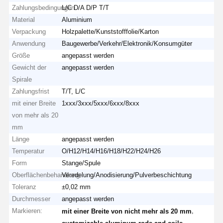
Zahlungsbedingungen
L/C D/A D/P T/T
Material
Aluminium
Verpackung
Holzpalette/Kunststofffolie/Karton
Anwendung
Baugewerbe/Verkehr/Elektronik/Konsumgüter
Größe
angepasst werden
Gewicht der
angepasst werden
Spirale
Zahlungsfrist
T/T, L/C
mit einer Breite
1xxx/3xxx/5xxx/6xxx/8xxx
von mehr als 20
mm
Länge
angepasst werden
Temperatur
O/H12/H14/H16/H18/H22/H24/H26
Form
Stange/Spule
Oberflächenbehandlung
Veredelung/Anodisierung/Pulverbeschichtung
Toleranz
±0,02 mm
Durchmesser
angepasst werden
Markieren:
,
mit einer Breite von nicht mehr als 20 mm
,