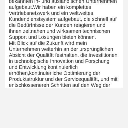
bekannten in- und ausländischen Unternehmen
aufgebaut.Wir haben ein komplettes
Vertriebsnetzwerk und ein weltweites
Kundendienstsystem aufgebaut, die schnell auf
die Bedürfnisse der Kunden reagieren und
ihnen zeitnahen und wirksamen technischen
Support und Lösungen bieten können.
Mit Blick auf die Zukunft wird mein
Unternehmen weiterhin an der ursprünglichen
Absicht der Qualität festhalten, die Investitionen
in technologische Innovation und Forschung
und Entwicklung kontinuierlich
erhöhen,kontinuierliche Optimierung der
Produktstruktur und der Servicequalität, und mit
entschlosseneren Schritten auf den Weg der
Internationalisierung, Spezialisierung und High-
End-Entwicklung zu gehen.Wir sind bereit, Hand
in Hand mit globalen Partnern zu arbeiten, um
gemeinsam ein besseres Morgen für die
Stahlrohrindustrie zu schaffen., und bieten
qualitativ hochwertigere und zuverlässigere
Stahlrohrprodukte und -lösungen für den