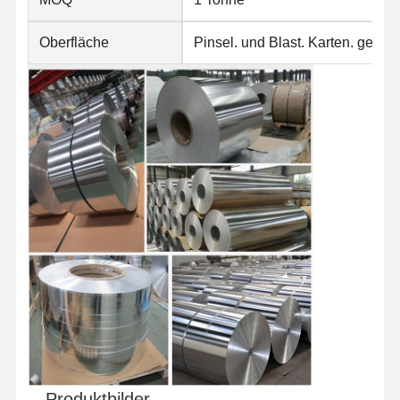
Spulen aus Edelstahl
Oberfläche
Pinsel. und Blast. Karten. gepräg
Aluminiumstangen und -spulen
Kupferstreifen und Kupferstangen
Zinkbarren
Blei-Ingots und Blei-Platten
Produktbilder