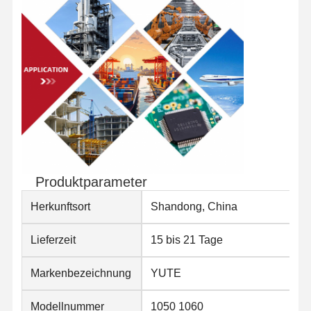
Produktparameter
Herkunftsort
Shandong, China
Lieferzeit
15 bis 21 Tage
Startseite
Produkte
Über Uns
Fabrik Tour
Markenbezeichnung
YUTE
Modellnummer
1050 1060