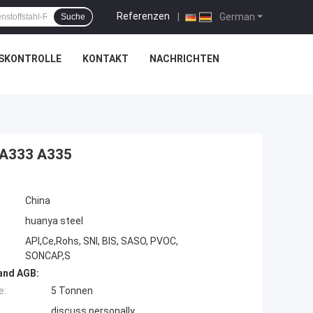
Referenzen
|
German
Suche
SKONTROLLE
KONTAKT
NACHRICHTEN
 A333 A335
China
huanya steel
API,Ce,Rohs, SNI, BIS, SASO, PVOC,
SONCAP,S
and AGB:
e:
5 Tonnen
discuss personally