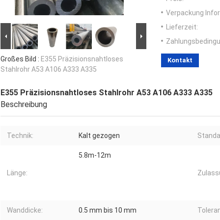
Verpackung Info
Lieferzeit:
Zahlungsbedingu
Großes Bild :
E355 Präzisionsnahtloses
Kontakt
Stahlrohr A53 A106 A333 A335
E355 Präzisionsnahtloses Stahlrohr A53 A106 A333 A335
Beschreibung
Technik:
Kalt gezogen
Standa
5.8m-12m
Länge:
Zulass
Wanddicke:
0.5 mm bis 10 mm
Tolera