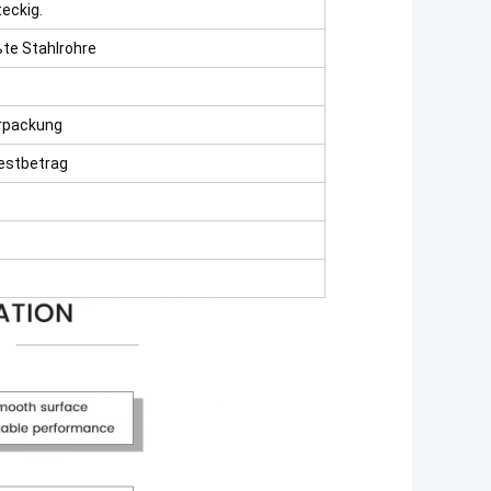
eckig.
te Stahlrohre
erpackung
estbetrag