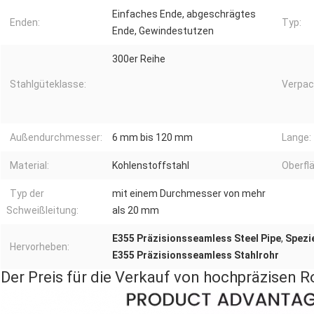
Einfaches Ende, abgeschrägtes
Enden:
Typ:
Ende, Gewindestutzen
300er Reihe
Stahlgüteklasse:
Verpac
Außendurchmesser:
6 mm bis 120 mm
Lange:
Material:
Kohlenstoffstahl
Oberfl
Typ der
mit einem Durchmesser von mehr
Schweißleitung:
als 20 mm
E355 Präzisionsseamless Steel Pipe
,
Spezie
Hervorheben:
E355 Präzisionsseamless Stahlrohr
Der Preis für die Verkauf von hochpräzisen