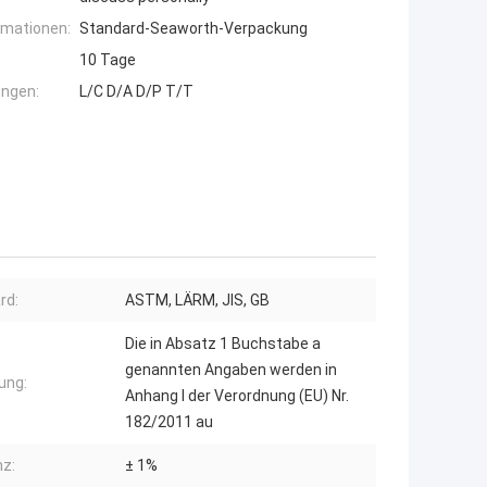
rmationen:
Standard-Seaworth-Verpackung
10 Tage
ngen:
L/C D/A D/P T/T
rd:
ASTM, LÄRM, JIS, GB
Die in Absatz 1 Buchstabe a
genannten Angaben werden in
ung:
Anhang I der Verordnung (EU) Nr.
182/2011 au
nz:
± 1%