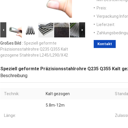
Preis:
Verpackung Info
Lieferzeit:
Zahlungsbedingu
Großes Bild :
Speziell geformte
Kontakt
Präzisionsstahlrohre Q235 Q355 Kalt
gezogene Stahlrohre L245/L290/X42
Speziell geformte Präzisionsstahlrohre Q235 Q355 Kalt g
Beschreibung
Technik:
Kalt gezogen
Standa
5.8m-12m
Länge:
Zulass