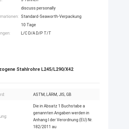
discuss personally
rmationen:
Standard-Seaworth-Verpackung
10 Tage
ngen:
L/C D/A D/P T/T
ezogene Stahlrohre L245/L290/X42
rd:
ASTM, LÄRM, JIS, GB
Die in Absatz 1 Buchstabe a
genannten Angaben werden in
ung:
Anhang I der Verordnung (EU) Nr.
182/2011 au