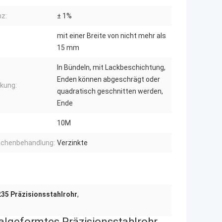
nz:
± 1%
mit einer Breite von nicht mehr als
15 mm
In Bündeln, mit Lackbeschichtung,
Enden können abgeschrägt oder
kung:
quadratisch geschnitten werden,
Ende
10M
ächenbehandlung:
Verzinkte
35 Präzisionsstahlrohr
,
lgeformtes Präzisionsstahlrohr