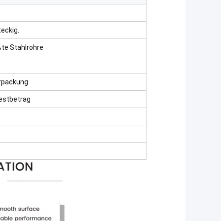
eckig.
te Stahlrohre
erpackung
estbetrag