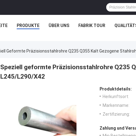
ITE
PRODUKTE
ÜBER UNS
FABRIK TOUR
QUALITÄT
iell Geformte Präzisionsstahlrohre Q235 Q355 Kalt Gezogene Stahlr
Speziell geformte Präzisionsstahlrohre Q235 
L245/L290/X42
Produktdetails:
Herkunftsort:
Markenname:
Zertifizierung:
Zahlung und Vers
Min Bestellmeng