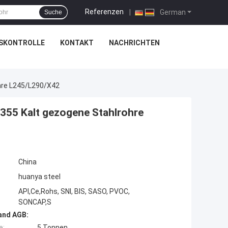
Referenzen
|
German
Suche
SKONTROLLE
KONTAKT
NACHRICHTEN
ohre L245/L290/X42
Q355 Kalt gezogene Stahlrohre
China
huanya steel
API,Ce,Rohs, SNI, BIS, SASO, PVOC,
SONCAP,S
and AGB:
e:
5 Tonnen