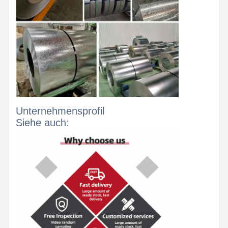
Spulen aus Edelstahl
Aluminiumstangen und -spulen
Kupferstreifen und Kupferstangen
Zinkbarren
Blei-Ingots und Blei-Platten
Unternehmensprofil
Siehe auch: