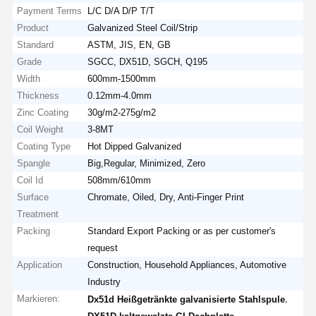
Payment Terms
L/C D/A D/P T/T
Product
Galvanized Steel Coil/Strip
Standard
ASTM, JIS, EN, GB
Grade
SGCC, DX51D, SGCH, Q195
Width
600mm-1500mm
Thickness
0.12mm-4.0mm
Zinc Coating
30g/m2-275g/m2
Coil Weight
3-8MT
Coating Type
Hot Dipped Galvanized
Spangle
Big,Regular, Minimized, Zero
Coil Id
508mm/610mm
Surface
Chromate, Oiled, Dry, Anti-Finger Print
Treatment
Packing
Standard Export Packing or as per customer's
request
Application
Construction, Household Appliances, Automotive
Industry
Markieren:
,
Dx51d Heißgetränkte galvanisierte Stahlspule