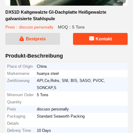
2/6
DX51D Kaltgewalzte GI-Dachplatte Heißgewalzte
galvanisierte Stahlspule
Preis：discuss personally
MOQ：5 Tons
Bestpreis
Kontakt
Produkt-Beschreibung
Place of Origin
China
Markenname
huanya steel
Zertifizierung
API,Ce,Rohs, SNI, BIS, SASO, PVOC,
SONCAP,S
Minimum Order
5 Tons
Quantity
Preis
discuss personally
Packaging
Standard Seaworth Packing
Details
Delivery Time
10 Days