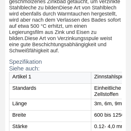
geschmolzenes Zinkbad getaucht, um verzinkte
Stahlbleche zu bildenDiese Art von Stahlblech
wird ebenfalls durch Warmtauchen hergestellt,
wird aber nach dem Verlassen des Bades sofort
auf etwa 500 °C erhitzt, um einen
Legierungsfilm aus Zink und Eisen zu
bilden.Diese Art von Verzinkungsspule weist
eine gute Beschichtungsabhängigkeit und
Schweißfähigkeit auf.
Spezifikation
Siehe auch:
Artikel 1
Zinnstahlspule
Standards
Einheitliche K
Zellstoffen
Länge
3m, 6m, 9m us
Startseite
Produkte
Über Uns
Fabrik Tour
Breite
600 bis 1250 
Stärke
0.12- 4,0 mm