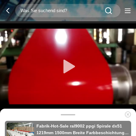
Fabrik-Hot-Sale ral9002 ppgi Spirale dx51
1219mm 1500mm Breite Farbbeschichtung