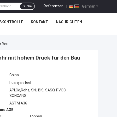
Referenzen
|
German
Suche
SKONTROLLE
KONTAKT
NACHRICHTEN
n Bau
ohr mit hohem Druck für den Bau
China
huanya steel
API,Ce,Rohs, SNI, BIS, SASO, PVOC,
SONCAP,S
ASTM A36
and AGB:
e:
5 Tonnen