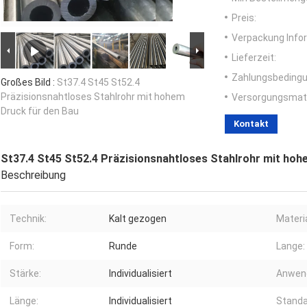
Preis:
Verpackung Info
Lieferzeit:
Zahlungsbedingu
Großes Bild :
St37.4 St45 St52.4
Präzisionsnahtloses Stahlrohr mit hohem
Versorgungsmater
Druck für den Bau
Kontakt
St37.4 St45 St52.4 Präzisionsnahtloses Stahlrohr mit hoh
Beschreibung
Technik:
Kalt gezogen
Materia
Form:
Runde
Lange:
Stärke:
Individualisiert
Anwen
Länge:
Individualisiert
Standa