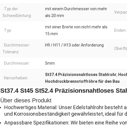
Typ der
mit einem Durchmesser von mehr
Verpac
Schweißleitung:
als 20 mm
mit einer Breite von nicht mehr als
Typ:
Enden:
15 mm
Durchmesser-
H9 / H11 / H13 oder Anforderung
Oberfl
Toleranz:
Durchmesser:
5mm
St37.4 Präzisionsnahtloses Stahlrohr
,
Hoch
Hervorheben:
Hochdruckbrennstoffröhre für den Bau
St37.4 St45 St52.4 Präzisionsnahtloses St
Über dieses Produkt
Hochwertiges Material: Unser Edelstahlrohr besteht a
und Korrosionsbeständigkeit gewährleistet, ideal für 
Anpassbare Spezifikationen: Wir bieten eine Reihe