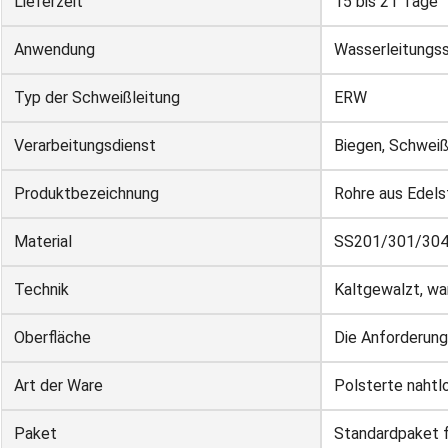
Lieferzeit
15 bis 21 Tage
Anwendung
Wasserleitungs
Typ der Schweißleitung
ERW
Verarbeitungsdienst
Biegen, Schweiß
Produktbezeichnung
Rohre aus Edels
Material
SS201/301/304
Technik
Kaltgewalzt, w
Oberfläche
Die Anforderun
Art der Ware
Polsterte nahtl
Paket
Standardpaket f