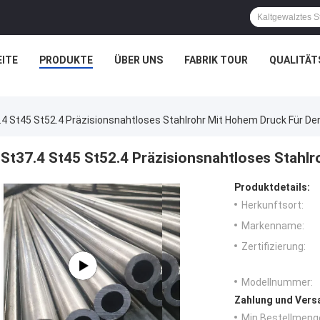
ITE
PRODUKTE
ÜBER UNS
FABRIK TOUR
QUALITÄT
.4 St45 St52.4 Präzisionsnahtloses Stahlrohr Mit Hohem Druck Für De
St37.4 St45 St52.4 Präzisionsnahtloses Stahlr
Produktdetails:
Herkunftsort:
Markenname:
Zertifizierung:
Modellnummer:
Zahlung und Vers
Min Bestellmeng