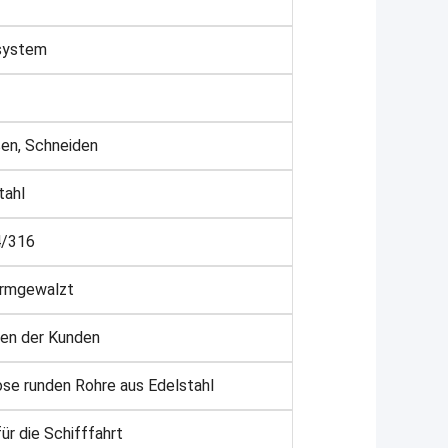
system
en, Schneiden
tahl
/316
armgewalzt
gen der Kunden
ose runden Rohre aus Edelstahl
ür die Schifffahrt