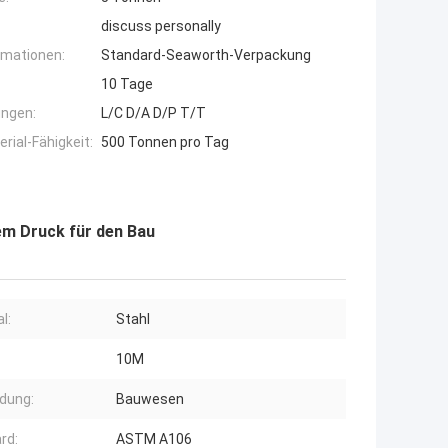
discuss personally
rmationen:
Standard-Seaworth-Verpackung
10 Tage
ngen:
L/C D/A D/P T/T
ial-Fähigkeit:
500 Tonnen pro Tag
em Druck für den Bau
l:
Stahl
10M
dung:
Bauwesen
rd:
ASTM A106