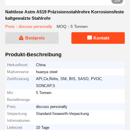
2/4
Nahtlose Astm A519 Präzisionsstahlrohre Korrosionsfeste
kaltgewalzte Stahlrohr
Preis：discuss personally
MOQ：5 Tonnen
Bestpreis
Kontakt
Produkt-Beschreibung
Herkunftsort
China
Markenname
huanya steel
Zertifizierung
API,Ce,Rohs, SNI, BIS, SASO, PVOC,
SONCAP,S
Min
5 Tonnen
Bestellmenge
Preis
discuss personally
Verpackung
Standard-Seaworth-Verpackung
Informationen
Lieferzeit
10 Tage