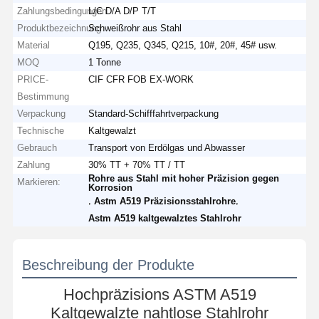
Zahlungsbedingungen
L/C D/A D/P T/T
Produktbezeichnung
Schweißrohr aus Stahl
Material
Q195, Q235, Q345, Q215, 10#, 20#, 45# usw.
MOQ
1 Tonne
PRICE-
CIF CFR FOB EX-WORK
Bestimmung
Verpackung
Standard-Schifffahrtverpackung
Technische
Kaltgewalzt
Gebrauch
Transport von Erdölgas und Abwasser
Zahlung
30% TT + 70% TT / TT
Rohre aus Stahl mit hoher Präzision gegen
Markieren:
Korrosion
,
,
Astm A519 Präzisionsstahlrohre
Astm A519 kaltgewalztes Stahlrohr
Beschreibung der Produkte
Hochpräzisions ASTM A519
Kaltgewalzte nahtlose Stahlrohr