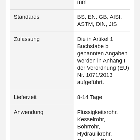
mm
Standards
BS, EN, GB, AISI,
Qualitätskont
Kontakt
Nachrichten
Rolle
ASTM, DIN, JIS
Zulassung
Die in Artikel 1
Geschweißte Stahlrohre
Buchstabe b
genannten Angaben
Nahtlose Stahlrohre
werden in Anhang I
Rohre aus Edelstahl
der Verordnung (EU)
Nr. 1071/2013
Rohre aus Präzisionsstahl
aufgeführt.
mit einem Durchmesser von mehr als 20 mm
Lieferzeit
8-14 Tage
Warm gewalzte Spulen
Anwendung
Flüssigkeitsrohr,
Kesselrohr,
Kaltgewalzte Spulen
Bohrrohr,
mit einer Breite von nicht mehr als 15 mm
Hydraulikrohr,