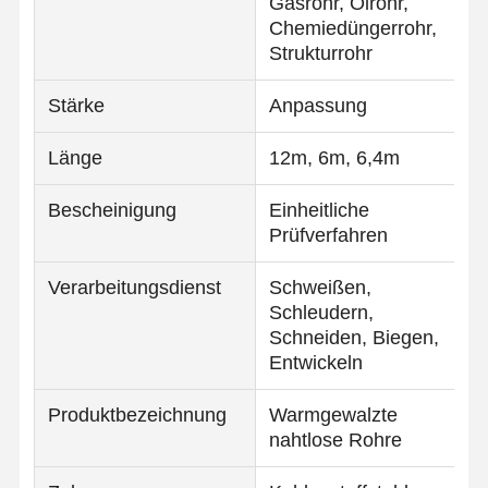
Gasrohr, Ölrohr,
Spulen aus Edelstahl
Chemiedüngerrohr,
Strukturrohr
Aluminiumstangen und -spulen
Stärke
Anpassung
Kupferstreifen und Kupferstangen
Zinkbarren
Länge
12m, 6m, 6,4m
Blei-Ingots und Blei-Platten
Bescheinigung
Einheitliche
Prüfverfahren
Verarbeitungsdienst
Schweißen,
Schleudern,
Schneiden, Biegen,
Entwickeln
Produktbezeichnung
Warmgewalzte
nahtlose Rohre