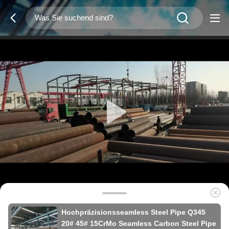
Hochpräzisionsseamless Steel Pipe Q345
20# 45# 15CrMo Seamless Carbon Steel Pipe