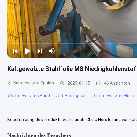
Kaltgewalzte Stahlfolie MS Niedrigkohlensto
Kaltgewalzte Spulen
2025-01-15
46 Ansichten
#
Kaltgewalztes Band
#
CR-Blattspirale
#
kaltgewalzter Flusss
Beschreibung des Produkts Siehe auch: China Herstellung von ka
Kaltgewalzte Stahlspule ist Stahl, der durch Kaltwalzen hergestellt
Nachrichten des Besuchers