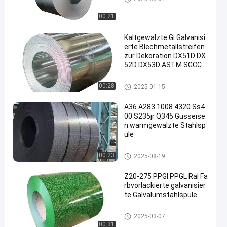
00:21
Kaltgewalzte Gi Galvanisi
erte Blechmetallstreifen
zur Dekoration DX51D DX
52D DX53D ASTM SGCC S
GCD
mit einem Durchmesser von
00:28
2025-01-15
mehr als 20 mm
A36 A283 1008 4320 Ss4
00 S235jr Q345 Gusseise
n warmgewalzte Stahlsp
ule
Warm gewalzte Spulen
00:23
2025-08-19
Z20-275 PPGI PPGL Ral Fa
rbvorlackierte galvanisier
te Galvalumstahlspule
mit einer Breite von nicht mehr
2025-03-07
als 15 mm
00:31