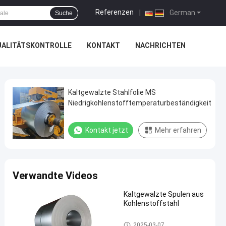
Referenzen
|
German
Suche
UALITÄTSKONTROLLE
KONTAKT
NACHRICHTEN
Kaltgewalzte Stahlfolie MS
Niedrigkohlenstofftemperaturbeständigkeit
Kontakt jetzt
Mehr erfahren
Verwandte Videos
Kaltgewalzte Spulen aus
Kohlenstoffstahl
Kaltgewalzte Spulen
2025-03-07